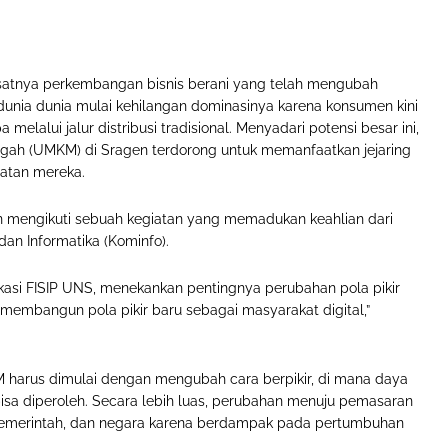
tnya perkembangan bisnis berani yang telah mengubah
t dunia dunia mulai kehilangan dominasinya karena konsumen kini
elalui jalur distribusi tradisional. Menyadari potensi besar ini,
ngah (UMKM) di Sragen terdorong untuk memanfaatkan jejaring
atan mereka.
n mengikuti sebuah kegiatan yang memadukan keahlian dari
dan Informatika (Kominfo).
kasi FISIP UNS, menekankan pentingnya perubahan pola pikir
 membangun pola pikir baru sebagai masyarakat digital,”
rus dimulai dengan mengubah cara berpikir, di mana daya
isa diperoleh. Secara lebih luas, perubahan menuju pemasaran
 pemerintah, dan negara karena berdampak pada pertumbuhan
.