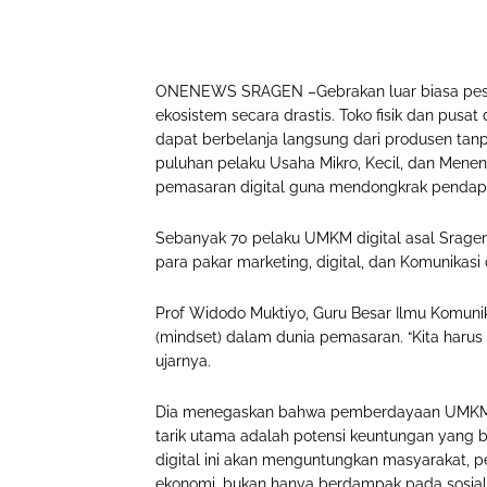
ONENEWS SRAGEN –Gebrakan luar biasa pesa
ekosistem secara drastis. Toko fisik dan pusa
dapat berbelanja langsung dari produsen tanpa m
puluhan pelaku Usaha Mikro, Kecil, dan Mene
pemasaran digital guna mendongkrak pendap
Sebanyak 70 pelaku UMKM digital asal Srage
para pakar marketing, digital, dan Komunikasi 
Prof Widodo Muktiyo, Guru Besar Ilmu Komuni
(mindset) dalam dunia pemasaran. “Kita harus
ujarnya.
Dia menegaskan bahwa pemberdayaan UMKM ha
tarik utama adalah potensi keuntungan yang b
digital ini akan menguntungkan masyarakat,
ekonomi, bukan hanya berdampak pada sosial